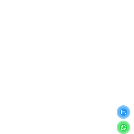
Your review
*
Name
Email