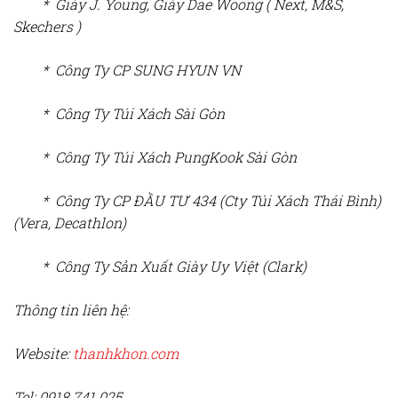
* Giày J. Young, Giày Dae Woong ( Next, M&S,
Skechers )
*
Công Ty CP SUNG HYUN VN
* Công Ty Túi Xách Sài Gòn
* Công Ty
Túi Xách PungKook Sài Gòn
* Công Ty CP ĐẦU TƯ 434 (Cty Túi Xách Thái Bình)
(Vera, Decathlon)
* Công Ty Sản Xuất Giày Uy Việt (Clark)
Thông tin liên hệ:
Website:
thanhkhon.com
Tel: 0918.741.025